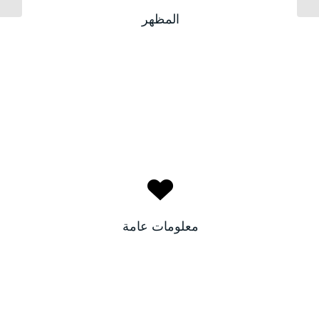
بيضاء
لون البشرة:
المظهر
عسلي
لون الأعين:
نادين
الاسم:
لبنان
البلد:
معلومات عامة
٢٦
العمر: